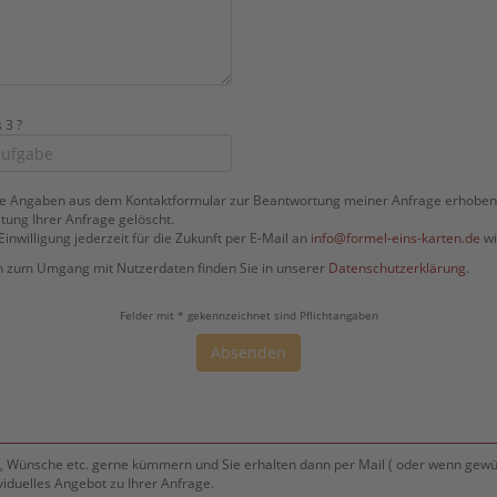
 3 ?
ne Angaben aus dem Kontaktformular zur Beantwortung meiner Anfrage erhoben
ung Ihrer Anfrage gelöscht.
Einwilligung jederzeit für die Zukunft per E-Mail an
info@formel-eins-karten.de
wi
en zum Umgang mit Nutzerdaten finden Sie in unserer
Datenschutzerklärung
.
Felder mit * gekennzeichnet sind Pflichtangaben
Absenden
, Wünsche etc. gerne kümmern und Sie erhalten dann per Mail ( oder wenn gewün
viduelles Angebot zu Ihrer Anfrage.