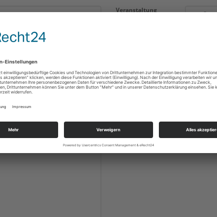
Veranstaltung
Datum
Ort/Land
Kategorie
Anzahl der
Karten/Personen *
Preis/Stck.