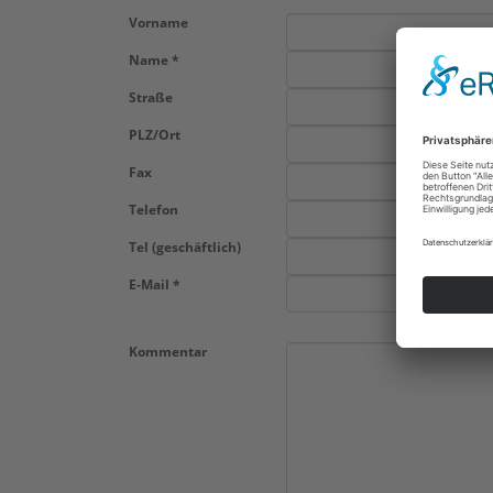
Vorname
Name *
Straße
PLZ/Ort
Fax
Telefon
Tel (geschäftlich)
E-Mail *
Kommentar