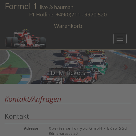
Formel 1
live & hautnah
F1 Hotline:
+49(0)711 - 9970 520
Warenkorb
Toggle
navigatio
DTM Tickets
Kontakt/Anfragen
Kontakt
Adresse
Xperience for you GmbH - Büro Süd
Römerstrasse 20