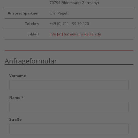
70794 Filderstadt (Germany)
Ansprechpartner
Olaf Pagel
Telefon
+49 (0) 711 - 99 70 520
E-Mail
info [at] formel-eins-karten.de
Anfrageformular
Vorname
Name *
Straße