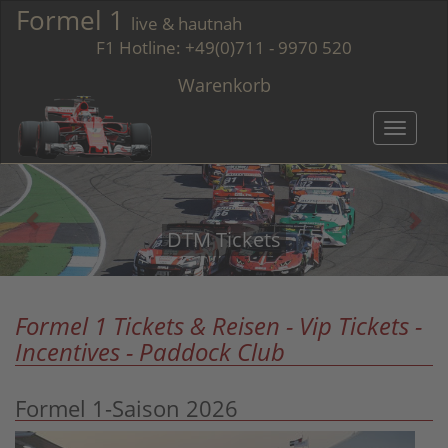
Formel 1
live & hautnah
F1 Hotline:
+49(0)711 - 9970 520
Warenkorb
Toggle
navigatio
Formel 1 Tickets
DTM Tickets
Formel 1 Tickets & Reisen - Vip Tickets -
Incentives - Paddock Club
Formel 1-Saison 2026