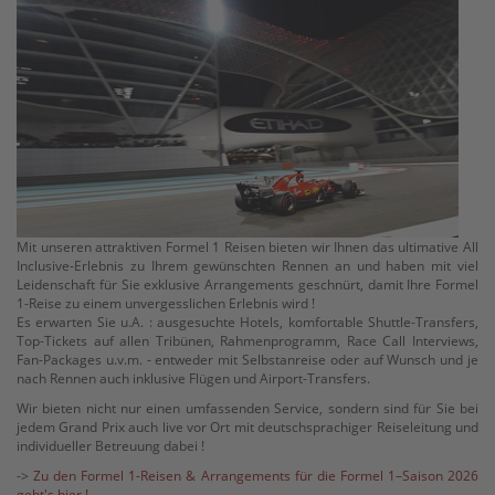
Mit unseren attraktiven Formel 1 Reisen bieten wir Ihnen das ultimative All
Inclusive-Erlebnis zu Ihrem gewünschten Rennen an und haben mit viel
Leidenschaft für Sie exklusive Arrangements geschnürt, damit Ihre Formel
1-Reise zu einem unvergesslichen Erlebnis wird !
Es erwarten Sie u.A. : ausgesuchte Hotels, komfortable Shuttle-Transfers,
Top-Tickets auf allen Tribünen, Rahmenprogramm, Race Call Interviews,
Fan-Packages u.v.m. - entweder mit Selbstanreise oder auf Wunsch und je
nach Rennen auch inklusive Flügen und Airport-Transfers.
Wir bieten nicht nur einen umfassenden Service, sondern sind für Sie bei
jedem Grand Prix auch live vor Ort mit deutschsprachiger Reiseleitung und
individueller Betreuung dabei !
->
Zu den Formel 1-Reisen & Arrangements für die Formel 1–Saison 2026
geht's hier !