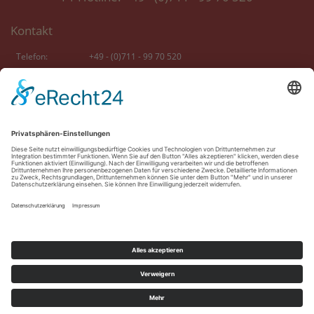
Kontakt
Telefon:
+49 - (0)711 - 99 70 520
E-Mail:
info [at] formel-eins-karten.de
> Home
> Anfragen
> Formel 1-Tickets
> F1-News
> Formel 1-Reisen
> F1-Blog
> Formel 1-Incentives
> AGB
> Vip-Angebote
> Datenschutz
> DTM-Tickets
> Cookie-Einstellungen
> Gutscheine
> Impressum
Social