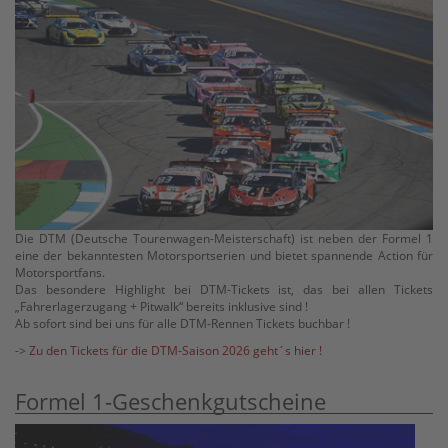
Die DTM (Deutsche Tourenwagen-Meisterschaft) ist neben der Formel 1
eine der bekanntesten Motorsportserien und bietet spannende Action für
Motorsportfans.
Das besondere Highlight bei DTM-Tickets ist, das bei allen Tickets
„Fahrerlagerzugang + Pitwalk“ bereits inklusive sind !
Ab sofort sind bei uns für alle DTM-Rennen Tickets buchbar !
->
Zu den Tickets für die DTM-Saison 2026 geht´s hier !
Formel 1-Geschenkgutscheine