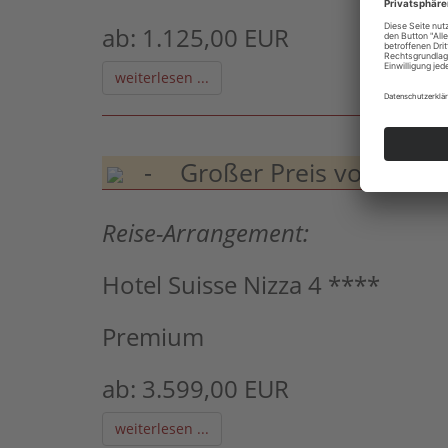
ab: 1.125,00 EUR
weiterlesen ...
- Großer Preis von Monac
Reise-Arrangement:
Hotel Suisse Nizza 4 ****
Premium
ab: 3.599,00 EUR
weiterlesen ...