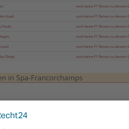
in
noch keine F1 Reisen zu diesem G
iko-Stadt
noch keine F1 Reisen zu diesem G
ao Paulo
noch keine F1 Reisen zu diesem G
 Vegas
noch keine F1 Reisen zu diesem G
Losail
noch keine F1 Reisen zu diesem G
Abu Dhabi
noch keine F1 Reisen zu diesem G
en in Spa-Francorchamps
 ***+