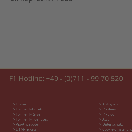
F1 Hotline:
+49 - (0)711 - 99 70 520
> Home
> Anfragen
> Formel 1-Tickets
> F1-News
> Formel 1-Reisen
> F1-Blog
> Formel 1-Incentives
> AGB
> Vip-Angebote
> Datenschutz
> DTM-Tickets
> Cookie-Einstellun