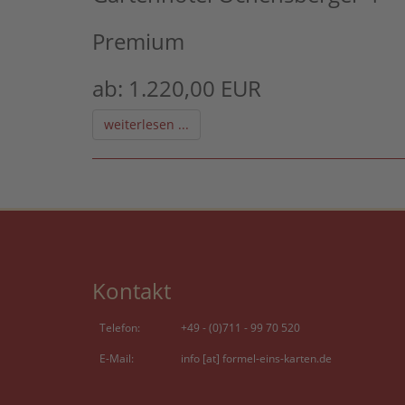
Premium
ab: 1.220,00 EUR
weiterlesen ...
Kontakt
Telefon:
+49 - (0)711 - 99 70 520
E-Mail:
info [at] formel-eins-karten.de