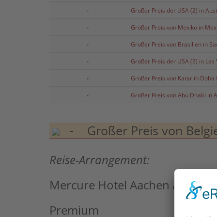
-
Großer Preis der USA (2) in Aust
-
Großer Preis von Mexiko in Mex
-
Großer Preis von Brasilien in S
-
Großer Preis der USA (3) in Las
-
Großer Preis von Katar in Doha 
-
Großer Preis von Abu Dhabi in 
- Großer Preis von Belgi
Reise-Arrangement:
Mercure Hotel Aachen am Dom
Premium