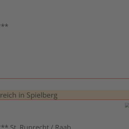
***
ich in Spielberg
** St. Ruprecht / Raab