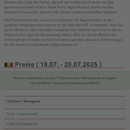
Rennen. Die Liste der Fahrer, die auf der modernen Strecke von Spa
gewinnen konnten ist kurz: Alain Prost, Nigel Mansell, Ayrton Senna,
Michael Schumacher, Damon Hill, David Coulthard und Mika Häkkinen.
Spa-Franchorchamps ist auch ein Synonym für Regenrennen. In der
jüngsten Vergangenheit regnete es bei fast allen GP`s entweder über das
ganze Rennen, oder zumindest teilweise. Der Himmel kann sich in dieser
Gegend ohne jegliche Vorwarnung öffnen. Weil der dichte Wald in den
Ardennen der Strecke reichlich Schatten spendet, dauert es enorm lange,
bis die nasse Strecke wieder abgetrocknet ist.
Preise ( 18.07. - 20.07.2025 )
- Preise anklicken um die Tickets in den Warenkorb zu legen -
bei mobiler Version horizontal scrollen!
Tribüne / Kategorie
Gold 1 (überdacht)
Gold 2 (überdacht)