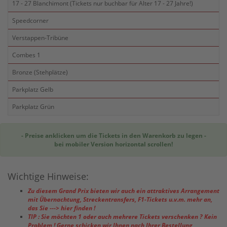
17 - 27 Blanchimont (Tickets nur buchbar für Alter 17 - 27 Jahre!)
Speedcorner
Verstappen-Tribüne
Combes 1
Bronze (Stehplätze)
Parkplatz Gelb
Parkplatz Grün
- Preise anklicken um die Tickets in den Warenkorb zu legen -
bei mobiler Version horizontal scrollen!
Wichtige Hinweise:
Zu diesem Grand Prix bieten wir auch ein attraktives Arrangement
mit Übernachtung, Streckentransfers, F1-Tickets u.v.m. mehr an,
das Sie
---> hier finden !
TIP : Sie möchten 1 oder auch mehrere Tickets verschenken ? Kein
Problem ! Gerne schicken wir Ihnen nach Ihrer Bestellung