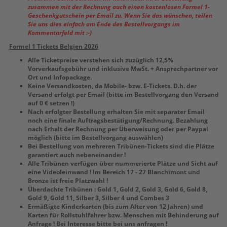
zusammen mit der Rechnung auch einen kostenlosen Formel 1-
Geschenkgutschein per Email zu. Wenn Sie das wünschen, teilen
Sie uns dies einfach am Ende des Bestellvorgangs im
Kommentarfeld mit :-)
Formel 1 Tickets Belgien 2026
Alle Ticketpreise verstehen sich zuzüglich 12,5%
Vorverkaufsgebühr und inklusive MwSt. + Ansprechpartner vor
Ort und Infopackage.
Keine Versandkosten, da Mobile- bzw. E-Tickets. D.h. der
Versand erfolgt per Email (bitte im Bestellvorgang den Versand
auf 0 € setzen !)
Nach erfolgter Bestellung erhalten Sie mit separater Email
noch eine finale Auftragsbestätigung/Rechnung. Bezahlung
nach Erhalt der Rechnung per Überweisung oder per Paypal
möglich (bitte im Bestellvorgang auswählen)
Bei Bestellung von mehreren Tribünen-Tickets sind die Plätze
garantiert auch nebeneinander !
Alle Tribünen verfügen über nummerierte Plätze und Sicht auf
eine Videoleinwand ! Im Bereich 17 - 27 Blanchimont und
Bronze ist freie Platzwahl !
Überdachte Tribünen : Gold 1, Gold 2, Gold 3, Gold 6, Gold 8,
Gold 9, Gold 11, Silber 3, Silber 4 und Combes 3
Ermäßigte Kinderkarten (bis zum Alter von 12 Jahren) und
Karten für Rollstuhlfahrer bzw. Menschen mit Behinderung auf
Anfrage ! Bei Interesse bitte bei uns anfragen !