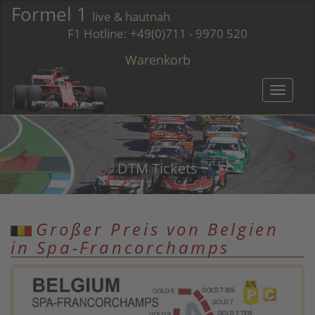
Formel 1
live & hautnah
F1 Hotline:
+49(0)711 - 9970 520
Warenkorb
Toggle
navigatio
DTM Tickets
Großer Preis von Belgien
in Spa-Francorchamps