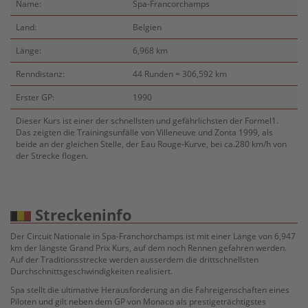
Name:
Spa-Francorchamps
Land:
Belgien
Länge:
6,968 km
Renndistanz:
44 Runden = 306,592 km
Erster GP:
1990
Dieser Kurs ist einer der schnellsten und gefährlichsten der Formel1.
Das zeigten die Trainingsunfälle von Villeneuve und Zonta 1999, als
beide an der gleichen Stelle, der Eau Rouge-Kurve, bei ca.280 km/h von
der Strecke flogen.
Streckeninfo
Der Circuit Nationale in Spa-Franchorchamps ist mit einer Länge von 6,947
km der längste Grand Prix Kurs, auf dem noch Rennen gefahren werden.
Auf der Traditionsstrecke werden ausserdem die drittschnellsten
Durchschnittsgeschwindigkeiten realisiert.
Spa stellt die ultimative Herausforderung an die Fahreigenschaften eines
Piloten und gilt neben dem GP von Monaco als prestigeträchtigstes