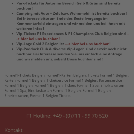
Park-Tickets für Autos im Bereich Gelb & Grün sind bereits
buchbar !
Camping mit Auto + Zelt bzw. Wohnmobil ist bereits buchbar !
Bei Interesse bitte am Ende des Bestellvorgangs im
Kommentarfeld eintragen und wir melden uns bei Ihnen mit
weiteren Infos !
Vip-Tickets F1 Experiences & F1 Champions Club Belgien sind
--
-> hier bei uns buchbar !
Vip-Loge Gold 2 Belgien ist
---> hier bei uns buchbar !
Vip-Paddock Club & diverse Vip-Logen sind derzeit noch nicht
buchbar. Bei Interesse senden Sie uns einfach eine Anfrage
und wir melden uns, sobald Diese buchbar sind !
Formel1-Tickets Belgien, Formel1-Karten Belgien, Tickets Formel 1 Belgien,
Karten Formel 1 Belgien, Ticketservice Formel 1 Belgien, Kartenservice
Formel 1 Belgien, Formel 1 Belgien, Tickets Formel 1 Spa, Eintrittskarten
Formel 1 Spa, Eintrittskarten Formel 1 Belgien, Formel 1 Belgien
Eintrittskarten, Formel 1 Belgien Tickets
F1 Hotline:
+49 - (0)711 - 99 70 520
Kontakt