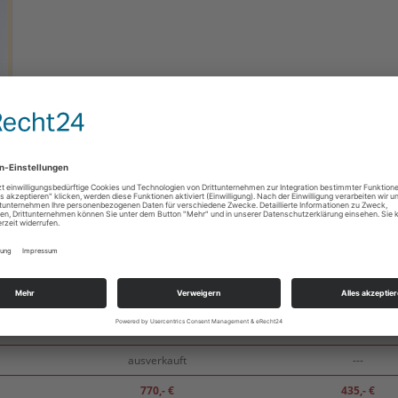
6 )
- Preise anklicken um die Tickets in den Warenkorb zu legen -
Freitag-Sonntag
Sonntag
1240,- €
---
1195,- €
---
ausverkauft
---
770,- €
435,- €