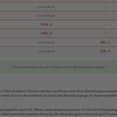
ausverkauft
---
ausverkauft
---
1010,- €
---
1435,- €
---
ausverkauft
385,- €
ausverkauft
320,- €
- Preise anklicken um die Tickets in den Warenkorb zu legen -
en ? Kein Problem ! Gerne schicken wir Ihnen nach Ihrer Bestellung zusam
teilen Sie uns dies einfach am Ende des Bestellvorgangs im Kommentarfeld
erkaufsgebühr und inkl. MwSt. sowie Ansprechpartner vor Ort und Infopackag
er Mail verschickt werden (bitte bei der Bestellung den Versand auf 0 € setz