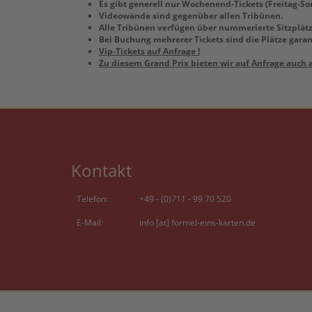
Es gibt generell nur Wochenend-Tickets (Freitag-Son
Videowände sind gegenüber allen Tribünen.
Alle Tribünen verfügen über nummerierte Sitzplät
Bei Buchung mehrerer Tickets sind die Plätze gara
Vip-Tickets auf Anfrage !
Zu diesem Grand Prix bieten wir auf Anfrage auch a
Kontakt
Telefon:
+49 - (0)711 - 99 70 520
E-Mail:
info [at] formel-eins-karten.de