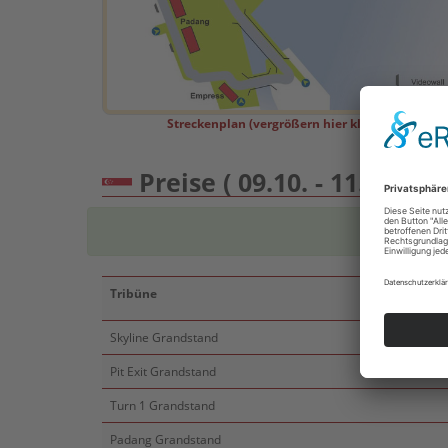
Streckenplan (vergrößern hier klicken)
Preise ( 09.10. - 11.10.202
Tribüne
Skyline Grandstand
Pit Exit Grandstand
Turn 1 Grandstand
Padang Grandstand