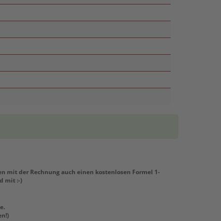
men mit der Rechnung auch einen kostenlosen Formel 1-
 mit :-)
e.
en!)