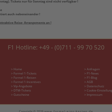
ntag). Tickets nur für Sonntag sind nicht verfügbar !
ze
ntiert auch nebeneinander !
ttraktive Reise- Arrangements an !
F1 Hotline:
+49 - (0)711 - 99 70 520
> Home
> Anfragen
> Formel 1-Tickets
> F1-News
> Formel 1-Reisen
> F1-Blog
> Formel 1-Incentives
> AGB
> Vip-Angebote
> Datenschutz
> DTM-Tickets
> Cookie-Einstellun
> Gutscheine
> Impressum
Copyright © 2026
www.formel-eins-karten.de