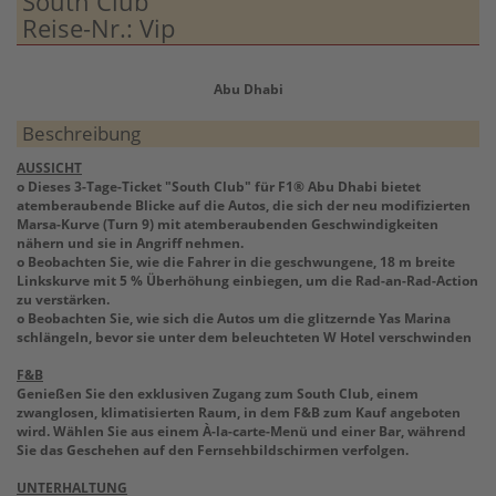
South Club
Reise-Nr.: Vip
Abu Dhabi
Beschreibung
AUSSICHT
o Dieses 3-Tage-Ticket "South Club" für F1® Abu Dhabi bietet
atemberaubende Blicke auf die Autos, die sich der neu modifizierten
Marsa-Kurve (Turn 9) mit atemberaubenden Geschwindigkeiten
nähern und sie in Angriff nehmen.
o Beobachten Sie, wie die Fahrer in die geschwungene, 18 m breite
Linkskurve mit 5 % Überhöhung einbiegen, um die Rad-an-Rad-Action
zu verstärken.
o Beobachten Sie, wie sich die Autos um die glitzernde Yas Marina
schlängeln, bevor sie unter dem beleuchteten W Hotel verschwinden
F&B
Genießen Sie den exklusiven Zugang zum South Club, einem
zwanglosen, klimatisierten Raum, in dem F&B zum Kauf angeboten
wird. Wählen Sie aus einem À-la-carte-Menü und einer Bar, während
Sie das Geschehen auf den Fernsehbildschirmen verfolgen.
UNTERHALTUNG