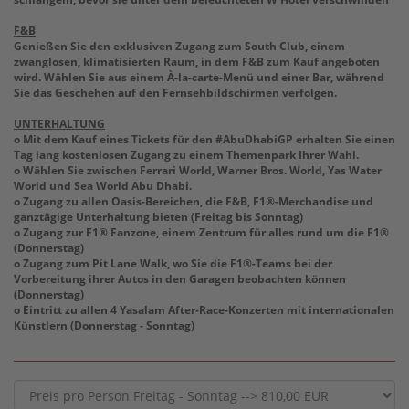
F&B
Genießen Sie den exklusiven Zugang zum South Club, einem
zwanglosen, klimatisierten Raum, in dem F&B zum Kauf angeboten
wird. Wählen Sie aus einem À-la-carte-Menü und einer Bar, während
Sie das Geschehen auf den Fernsehbildschirmen verfolgen.
UNTERHALTUNG
o Mit dem Kauf eines Tickets für den #AbuDhabiGP erhalten Sie einen
Tag lang kostenlosen Zugang zu einem Themenpark Ihrer Wahl.
o Wählen Sie zwischen Ferrari World, Warner Bros. World, Yas Water
World und Sea World Abu Dhabi.
o Zugang zu allen Oasis-Bereichen, die F&B, F1®-Merchandise und
ganztägige Unterhaltung bieten (Freitag bis Sonntag)
o Zugang zur F1® Fanzone, einem Zentrum für alles rund um die F1®
(Donnerstag)
o Zugang zum Pit Lane Walk, wo Sie die F1®-Teams bei der
Vorbereitung ihrer Autos in den Garagen beobachten können
(Donnerstag)
o Eintritt zu allen 4 Yasalam After-Race-Konzerten mit internationalen
Künstlern (Donnerstag - Sonntag)