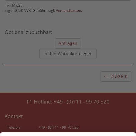
inkl. MwSt.,
zzgl. 12,5% VVK.-Gebühr, zzgl.
Versandkosten.
Optional zubuchbar:
Anfragen
In den Warenkorb legen
<-- ZURÜCK
F1 Hotline:
+49 - (0)711 - 99 70 520
Kontakt
Telefon:
+49 - (0)711 - 99 70 520