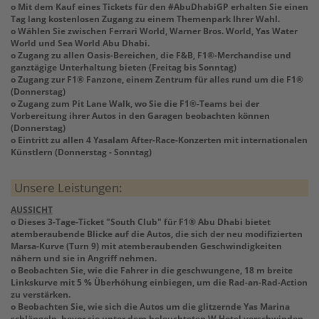
o Mit dem Kauf eines Tickets für den #AbuDhabiGP erhalten Sie einen
Tag lang kostenlosen Zugang zu einem Themenpark Ihrer Wahl.
o Wählen Sie zwischen Ferrari World, Warner Bros. World, Yas Water
World und Sea World Abu Dhabi.
o Zugang zu allen Oasis-Bereichen, die F&B, F1®-Merchandise und
ganztägige Unterhaltung bieten (Freitag bis Sonntag)
o Zugang zur F1® Fanzone, einem Zentrum für alles rund um die F1®
(Donnerstag)
o Zugang zum Pit Lane Walk, wo Sie die F1®-Teams bei der
Vorbereitung ihrer Autos in den Garagen beobachten können
(Donnerstag)
o Eintritt zu allen 4 Yasalam After-Race-Konzerten mit internationalen
Künstlern (Donnerstag - Sonntag)
Unsere Leistungen:
AUSSICHT
o Dieses 3-Tage-Ticket "South Club" für F1® Abu Dhabi bietet
atemberaubende Blicke auf die Autos, die sich der neu modifizierten
Marsa-Kurve (Turn 9) mit atemberaubenden Geschwindigkeiten
nähern und sie in Angriff nehmen.
o Beobachten Sie, wie die Fahrer in die geschwungene, 18 m breite
Linkskurve mit 5 % Überhöhung einbiegen, um die Rad-an-Rad-Action
zu verstärken.
o Beobachten Sie, wie sich die Autos um die glitzernde Yas Marina
schlängeln, bevor sie unter dem beleuchteten W Hotel verschwinden